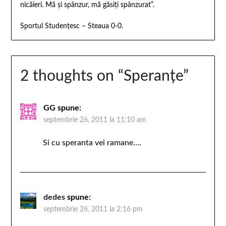
nicăieri. Mă şi spânzur, mă găsiţi spânzurat”.
Sportul Studenţesc – Steaua 0-0.
2 thoughts on “
Speranţe
”
GG
spune:
septembrie 26, 2011 la 11:10 am
Si cu speranta vei ramane….
dedes
spune:
septembrie 26, 2011 la 2:16 pm