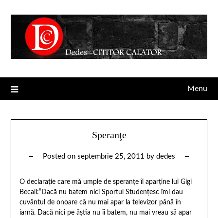
Menu
Speranţe
Posted on
septembrie 25, 2011
by
dedes
O declaraţie care mă umple de speranţe îi aparţine lui Gigi
Becali:”Dacă nu batem nici Sportul Studenţesc îmi dau
cuvântul de onoare că nu mai apar la televizor până în
iarnă. Dacă nici pe ăştia nu îi batem, nu mai vreau să apar