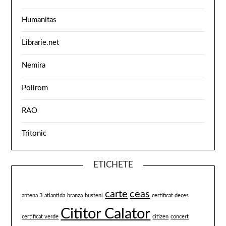
Humanitas
Librarie.net
Nemira
Polirom
RAO
Tritonic
ETICHETE
carte
ceas
antena 3
atlantida
branza
busteni
certificat deces
Cititor Calator
certificat verde
citizen
concert