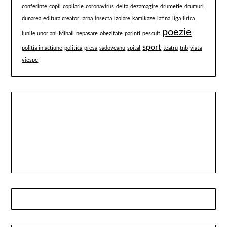
conferinte
copii
copilarie
coronavirus
delta
dezamagire
drumetie
drumuri
dunarea
editura creator
Iarna
insecta
izolare
kamikaze
latina
liga
lirica
poezie
lunile unor ani
Mihail
nepasare
obezitate
parinti
pescuit
sport
politia in actiune
politica
presa
sadoveanu
spital
teatru
tnb
viata
viespe