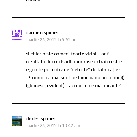
carmen
spune:
martie 26, 2012 la 9:52 am
si chiar niste oameni foarte vizibili..or fi
rezultatul incrucisarii unor rase extraterestre
izgonite pe motiv de ”defecte” de fabricatie?
:P..noroc ca mai sunt pe lume oameni ca noi:)))
(glumesc, evident)….azi cu ce ne mai incanti?
dedes
spune:
martie 26, 2012 la 10:42 am