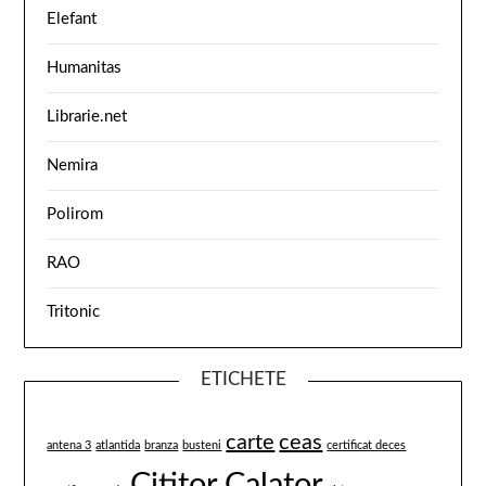
Elefant
Humanitas
Librarie.net
Nemira
Polirom
RAO
Tritonic
ETICHETE
carte
ceas
antena 3
atlantida
branza
busteni
certificat deces
Cititor Calator