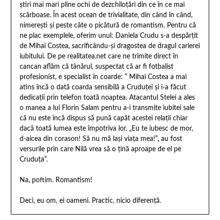
ştiri mai mari pline ochi de dezchiloţări din ce în ce mai
scârboase. În acest ocean de trivialitate, din când în când,
nimereşti şi peste câte o picătură de romantism. Pentru că
ne plac exemplele, oferim unul: Daniela Crudu s-a despărţit
de Mihai Costea, sacrificându-şi dragostea de dragul carierei
iubitului. De pe realitatea.net care ne trimite direct în
cancan aflăm că tânărul, suspectat că ar fi fotbalist
profesionist, e specialist în coarde: ” Mihai Costea a mai
atins încă o dată coarda sensibilă a Cruduţei şi i-a făcut
dedicaţii prin telefon toată noaptea. Atacantul Stelei a ales
o manea a lui Florin Salam pentru a-i transmite iubitei sale
că nu este încă dispus să pună capăt acestei relaţii chiar
dacă toată lumea este împotriva lor. „Eu te iubesc de mor,
d-aicea din corason! Să nu mă laşi viaţa mea!”
,
au fost
versurile prin care Nilă vrea să o ţină aproape de el pe
Cruduţa”.
Na, poftim. Romantism!
Deci, eu om, ei oameni. Practic, nicio diferenţă.