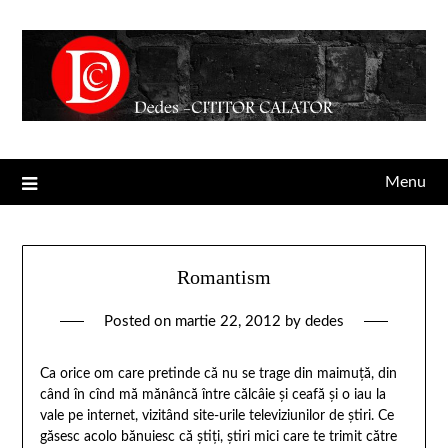
Menu
Romantism
Posted on
martie 22, 2012
by
dedes
Ca orice om care pretinde că nu se trage din maimuţă, din
când în cînd mă mănâncă între călcâie şi ceafă şi o iau la
vale pe internet, vizitând site-urile televiziunilor de ştiri. Ce
găsesc acolo bănuiesc că ştiţi, ştiri mici care te trimit către