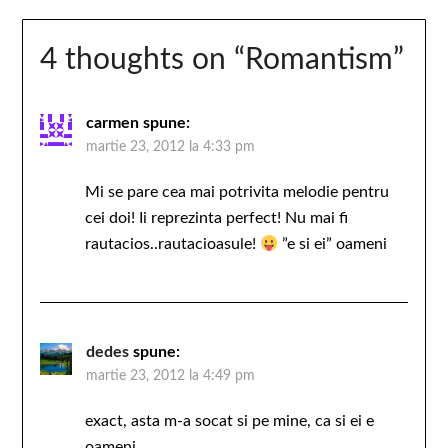
4 thoughts on “
Romantism
”
carmen
spune:
martie 23, 2012 la 4:33 pm
Mi se pare cea mai potrivita melodie pentru
cei doi! Ii reprezinta perfect! Nu mai fi
rautacios..rautacioasule!
”e si ei” oameni
dedes
spune:
martie 23, 2012 la 4:49 pm
exact, asta m-a socat si pe mine, ca si ei e
oameni.