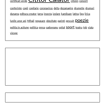
certificat verde
citizen
concert
conferinte
copii
copilarie
coronavirus
delta
dezamagire
drumetie
drumuri
dunarea
editura creator
Iarna
insecta
izolare
kamikaze
latina
liga
lirica
poezie
lunile unor ani
Mihail
nepasare
obezitate
parinti
pescuit
sport
politia in actiune
politica
presa
sadoveanu
spital
teatru
tnb
viata
viespe