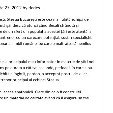
ie 27, 2012
by
dedes
să, Steaua Bucureşti este cea mai iubită echipă de
 mă gândesc că atunci când Becali strănută şi
 de un sfert din populaţia acestei ţări este atentă la
antrenor cu un oarecare potenţial, susţin specialiştii,
onar al limbii române, pe care o maltratează nemilos
e la principalul meu informator în materie de ştiri noi
tins pe durata a câteva secunde, perioadă în care s-au
chiţă a înghţit, pardon, a acceptat postul de zilier,
trenor principal al echipei Steaua.
i aceea anatomică. Oare din ce o fi construită
 un material de calitate având că îi asigură un trai