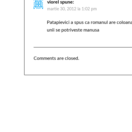
viorel
spune:
martie 30, 2012 la 1:02 pm
Patapievici a spus ca romanul are coloana 
unii se potriveste manusa
Comments are closed.