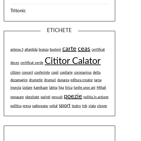
Tritonic
ETICHETE
carte
ceas
antena 3
atlantida
branza
busteni
certificat
Cititor Calator
deces
certificat verde
citizen
concert
conferinte
copii
copilarie
coronavirus
delta
dezamagire
drumetie
drumuri
dunarea
editura creator
Iarna
insecta
izolare
kamikaze
latina
liga
lirica
lunile unor ani
Mihail
poezie
nepasare
obezitate
parinti
pescuit
politia in actiune
sport
politica
presa
sadoveanu
spital
teatru
tnb
viata
viespe