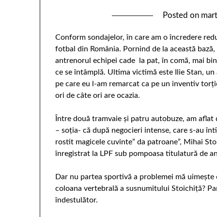
Posted on
mart
Conform sondajelor, în care am o încredere redu
fotbal din România. Pornind de la această bază,
antrenorul echipei cade la pat, în comă, mai bine
ce se întâmplă. Ultima victimă este Ilie Stan, un 
pe care eu l-am remarcat ca pe un inventiv torţi
ori de câte ori are ocazia.
Între două tramvaie şi patru autobuze, am aflat d
– soţia- că după negocieri intense, care s-au în
rostit magicele cuvinte” da patroane”, Mihai Stoi
înregistrat la LPF sub pompoasa titulatură de an
Dar nu partea sportivă a problemei mă uimeşte c
coloana vertebrală a susnumitului Stoichiţă? Pare
îndestulător.