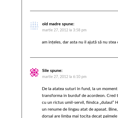
old madre
spune:
martie 27, 2012 la 3:58 pm
am ințeles, dar asta nu il ajută să nu stea c
Sile
spune:
martie 27, 2012 la 6:10 pm
De la atatea suturi in fund, la un moment 
transforma in burduf de acordeon. Cred to
cu un rictus umil-servil, fiindca „dulaul” 
un renume de lingau atat de apasat. Bine, 
dorsal are limba mai tocita decat palme