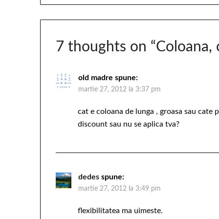
7 thoughts on “
Coloana, 
old madre
spune:
martie 27, 2012 la 3:37 pm
cat e coloana de lunga , groasa sau cate 
discount sau nu se aplica tva?
dedes
spune:
martie 27, 2012 la 3:49 pm
flexibilitatea ma uimeste.