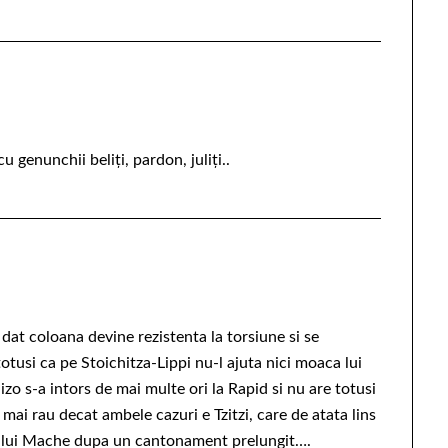
u genunchii beliți, pardon, juliți..
dat coloana devine rezistenta la torsiune si se
tusi ca pe Stoichitza-Lippi nu-l ajuta nici moaca lui
Hizo s-a intors de mai multe ori la Rapid si nu are totusi
mai rau decat ambele cazuri e Tzitzi, care de atata lins
le lui Mache dupa un cantonament prelungit….