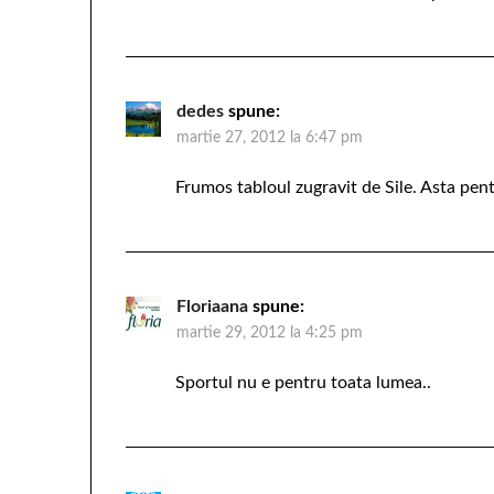
dedes
spune:
martie 27, 2012 la 6:47 pm
Frumos tabloul zugravit de Sile. Asta pentr
Floriaana
spune:
martie 29, 2012 la 4:25 pm
Sportul nu e pentru toata lumea..