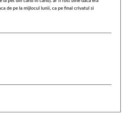
re la pet din cand in cand). ar fi fost bine daca era
ca de pe la mijlocul lunii, ca pe final crivatul si