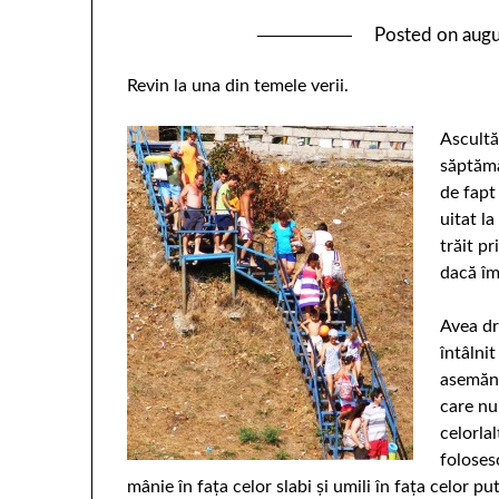
Posted on
augu
Revin la una din temele verii.
Ascultă
săptămâ
de fapt
uitat l
trăit pr
dacă îm
Avea dr
întâlni
asemăna
care nu
celorlal
folosesc
mânie în fața celor slabi și umili în fața celor 