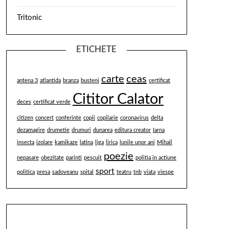
Tritonic
ETICHETE
carte
ceas
antena 3
atlantida
branza
busteni
certificat
Cititor Calator
deces
certificat verde
citizen
concert
conferinte
copii
copilarie
coronavirus
delta
dezamagire
drumetie
drumuri
dunarea
editura creator
Iarna
insecta
izolare
kamikaze
latina
liga
lirica
lunile unor ani
Mihail
poezie
nepasare
obezitate
parinti
pescuit
politia in actiune
sport
politica
presa
sadoveanu
spital
teatru
tnb
viata
viespe