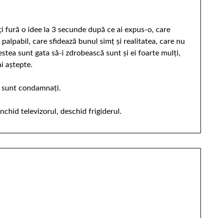
îți fură o idee la 3 secunde după ce ai expus-o, care
palpabil, care sfidează bunul simț și realitatea, care nu
estea sunt gata să-i zdrobească sunt și ei foarte mulți,
ai aștepte.
el sunt condamnați.
nchid televizorul, deschid frigiderul.