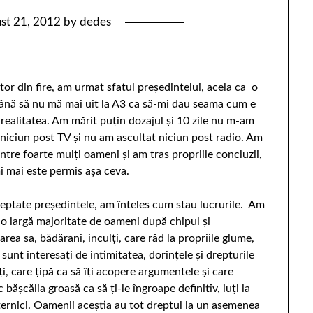
st 21, 2012
by
dedes
tor din fire, am urmat sfatul preşedintelui, acela ca o
nă să nu mă mai uit la A3 ca să-mi dau seama cum e
 realitatea. Am mărit puţin dozajul şi 10 zile nu m-am
a niciun post TV şi nu am ascultat niciun post radio. Am
intre foarte mulți oameni și am tras propriile concluzii,
i mai este permis așa ceva.
eptate președintele, am înteles cum stau lucrurile. Am
t o largă majoritate de oameni după chipul și
rea sa, bădărani, inculți, care râd la propriile glume,
 sunt interesați de intimitatea, dorințele și drepturile
ți, care țipă ca să îți acopere argumentele și care
 bășcălia groasă ca să ți-le îngroape definitiv, iuți la
puternici. Oamenii aceștia au tot dreptul la un asemenea