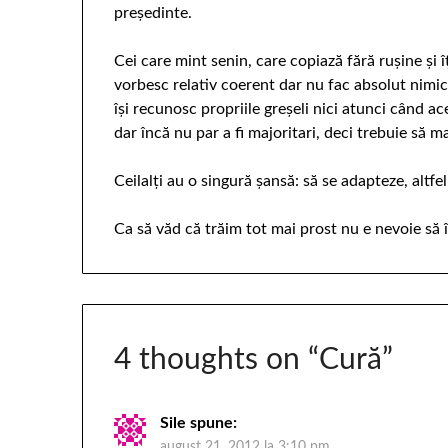
președinte.
Cei care mint senin, care copiază fără rușine și 
vorbesc relativ coerent dar nu fac absolut nimic 
își recunosc propriile greșeli nici atunci când ac
dar încă nu par a fi majoritari, deci trebuie să m
Ceilalți au o singură șansă: să se adapteze, altf
Ca să văd că trăim tot mai prost nu e nevoie să î
4 thoughts on “
Cură
”
Sile
spune:
august 21, 2012 la 3:10 pm