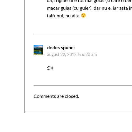
da, frigiderul e tot mai golas (si cate o be
macar gulas (cu guler), dar nu e. iar asta in
taifunul, nu alta
dedes
spune:
august 22, 2012 la 6:20 am
:))))
Comments are closed.