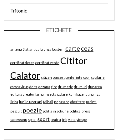
Tritonic
ETICHETE
carte
ceas
antena 3
atlantida
branza
busteni
Cititor
certificat deces
certificat verde
Calator
citizen
concert
conferinte
copii
copilarie
coronavirus
delta
dezamagire
drumetie
drumuri
dunarea
editura creator
Iarna
insecta
izolare
kamikaze
latina
liga
lirica
lunile unor ani
Mihail
nepasare
obezitate
parinti
poezie
pescuit
politia in actiune
politica
presa
sport
sadoveanu
spital
teatru
tnb
viata
viespe