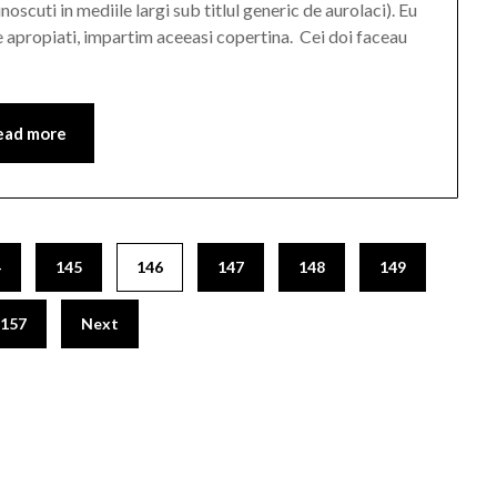
oscuti in mediile largi sub titlul generic de aurolaci). Eu
e apropiati, impartim aceeasi copertina. Cei doi faceau
ead more
4
145
146
147
148
149
157
Next