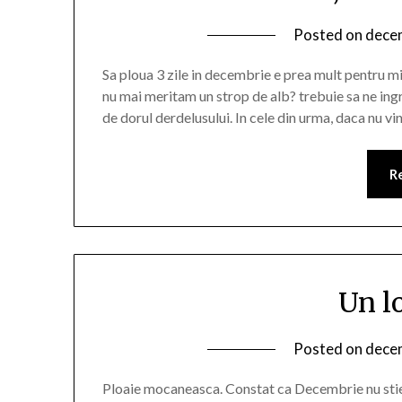
Posted on
decem
Sa ploua 3 zile in decembrie e prea mult pentru m
nu mai meritam un strop de alb? trebuie sa ne ingr
de dorul derdelusului. In cele din urma, daca nu vi
R
Un l
Posted on
decem
Ploaie mocaneasca. Constat ca Decembrie nu stie s