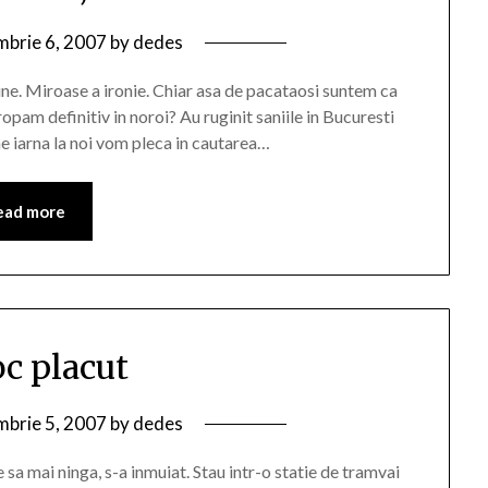
brie 6, 2007
by
dedes
ine. Miroase a ironie. Chiar asa de pacataosi suntem ca
opam definitiv in noroi? Au ruginit saniile in Bucuresti
ne iarna la noi vom pleca in cautarea…
ead more
oc placut
brie 5, 2007
by
dedes
a mai ninga, s-a inmuiat. Stau intr-o statie de tramvai