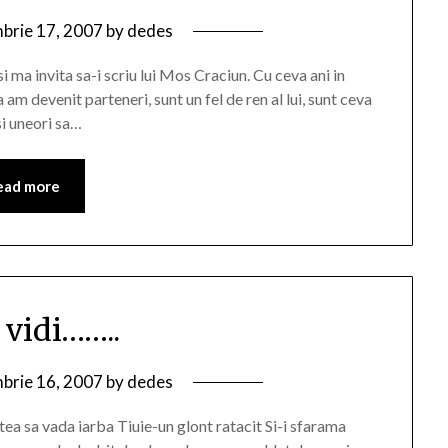
brie 17, 2007
by
dedes
 ma invita sa-i scriu lui Mos Craciun. Cu ceva ani in
 am devenit parteneri, sunt un fel de ren al lui, sunt ceva
si uneori sa…
ead more
 vidi……..
brie 16, 2007
by
dedes
ea sa vada iarba Tiuie-un glont ratacit Si-i sfarama