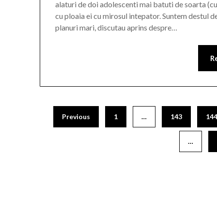
alaturi de doi adolescenti mai batuti de soarta (cun
cu ploaia ei cu mirosul intepator. Suntem destul d
planuri mari, discutau aprins despre…
R
Previous
1
…
143
14
…