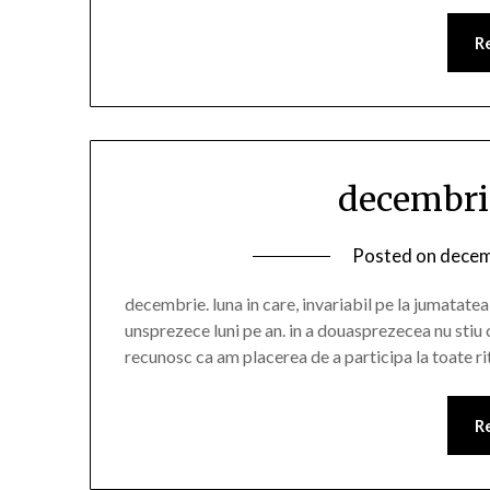
R
decembrie
Posted on
decem
decembrie. luna in care, invariabil pe la jumatatea 
unsprezece luni pe an. in a douasprezecea nu stiu 
recunosc ca am placerea de a participa la toate rit
R