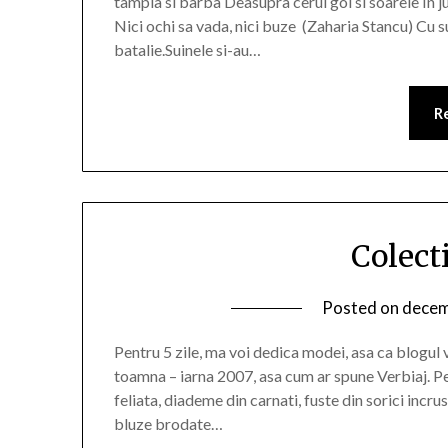
tampla si barba Deasupra cerul gol si soarele In 
Nici ochi sa vada, nici buze (Zaharia Stancu) Cu s
batalie.Suinele si-au…
R
Colect
Posted on
decem
Pentru 5 zile, ma voi dedica modei, asa ca blogul 
toamna – iarna 2007, asa cum ar spune Verbiaj. Pe
feliata, diademe din carnati, fuste din sorici incr
bluze brodate…