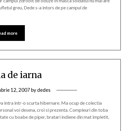
jur campul zdrobit de obuze In masca soldatul nu mai are
ufletul greu, Dede s-a intors de pe campul de
ead more
ia de iarna
brie 12, 2007
by
dedes
va intra intr-o scurta hibernare. Ma ocup de colectia
rsonal voi desena, croi si prezenta. Compleuri din toba
ustate cu boabe de piper, bratari indiene din mat impletit,