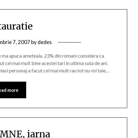
tauratie
brie 7, 2007
by
dedes
de ma apuca ameteala. 23% din romani considera ca
t cel mai mult bine acestei tari in ultima suta de ani.
lasi personaj a facut cel mai mult rau tot nu-mi taie…
ead more
MNE, iarna