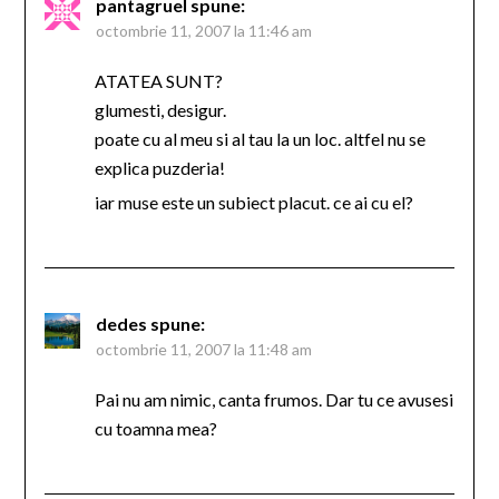
pantagruel
spune:
octombrie 11, 2007 la 11:46 am
ATATEA SUNT?
glumesti, desigur.
poate cu al meu si al tau la un loc. altfel nu se
explica puzderia!
iar muse este un subiect placut. ce ai cu el?
dedes
spune:
octombrie 11, 2007 la 11:48 am
Pai nu am nimic, canta frumos. Dar tu ce avusesi
cu toamna mea?