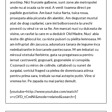
anotimp. Nici frunzele galbene, sunt zone ale metropolei
unde nu ai ocazia sa le vezi. A venit toamna direct pe
papilele gustative. Am baut tuica fiarta, tuica noua,
proaspata abia picurata din alambic. Am degustat mustul
atat de drag copilariei, care imi bolboroseste la urechi
povesti cu vinul ce va sa fie. Am mancat nuci cu dulceata de
visine, un rasfat la care m-a dedulcit Old Madre. Nuci abia
iesite din ghiocul lor, ca niste puisori cu pielita lemnoasa. M-
am infruptat din zacusca, adunatura tanara de legume inca
neimbatranite in borcanele pantecoase. M-am imbatat cu
mirosul otetului fierbinte, gata sa pregateasca pentru
iernat castravetii, gogosarii, gogonelele si conopida.
Cozonacii cu miros de colinde, caltabosii cu sunet de
zurgalai, soriciul fraged ca pielea de domnisoara atinsa
pentru prima oara, trebuie sa mai astepte putin. Vine si
vremea lor. Pe zapada nu mai pariez demult.
[youtube=http://www.youtube.com/watch?
v=cOFD_tCmiNI&mode=related&search=]