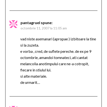
pantagruel
spune:
octombrie 11, 2007 la 11:05 am
vad niste asemanari (apropae ) izbitoare la tine
si la zuzeta.
e vorba , cred, de suflete pereche. de ex pe 9
octombrie, amandoi tomnateci, ati cantat
melancolia anotimpului care ne-a cotropit,
fiecare in stiulul lui.
si alte materiale.
de urmarit…