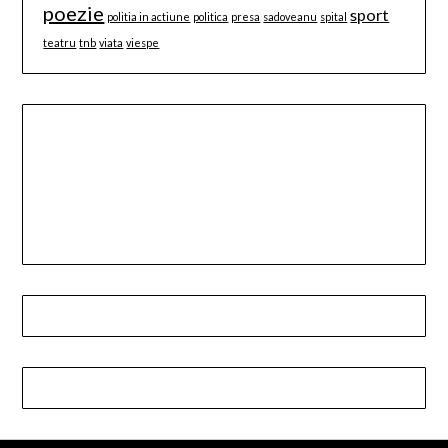
poezie
sport
politia in actiune
politica
presa
sadoveanu
spital
teatru
tnb
viata
viespe