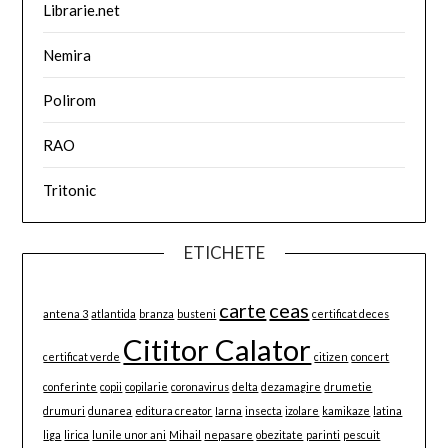
Librarie.net
Nemira
Polirom
RAO
Tritonic
ETICHETE
carte
ceas
antena 3
atlantida
branza
busteni
certificat deces
Cititor Calator
certificat verde
citizen
concert
conferinte
copii
copilarie
coronavirus
delta
dezamagire
drumetie
drumuri
dunarea
editura creator
Iarna
insecta
izolare
kamikaze
latina
liga
lirica
lunile unor ani
Mihail
nepasare
obezitate
parinti
pescuit