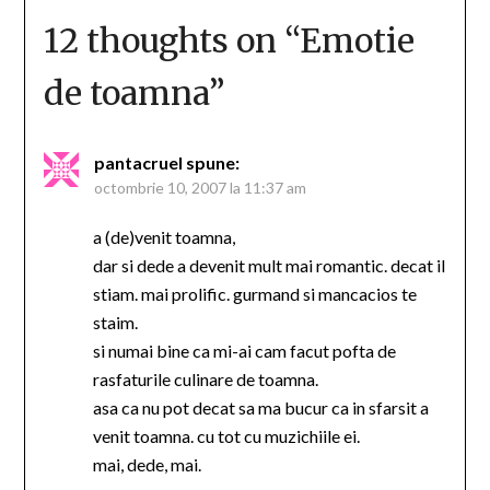
12 thoughts on “
Emotie
de toamna
”
pantacruel
spune:
octombrie 10, 2007 la 11:37 am
a (de)venit toamna,
dar si dede a devenit mult mai romantic. decat il
stiam. mai prolific. gurmand si mancacios te
staim.
si numai bine ca mi-ai cam facut pofta de
rasfaturile culinare de toamna.
asa ca nu pot decat sa ma bucur ca in sfarsit a
venit toamna. cu tot cu muzichiile ei.
mai, dede, mai.