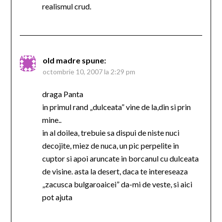
realismul crud.
old madre
spune:
octombrie 10, 2007 la 2:29 pm
draga Panta
in primul rand „dulceata” vine de la,din si prin
mine..
in al doilea, trebuie sa dispui de niste nuci
decojite, miez de nuca, un pic perpelite in
cuptor si apoi aruncate in borcanul cu dulceata
de visine. asta la desert, daca te intereseaza
„zacusca bulgaroaicei” da-mi de veste, si aici
pot ajuta