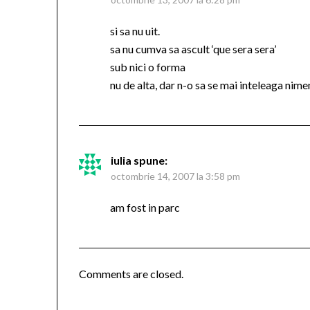
si sa nu uit.
sa nu cumva sa ascult ‘que sera sera’
sub nici o forma
nu de alta, dar n-o sa se mai inteleaga nime
iulia
spune:
octombrie 14, 2007 la 3:58 pm
am fost in parc
Comments are closed.