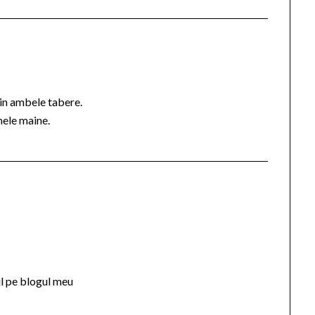
i in ambele tabere.
mele maine.
ul pe blogul meu