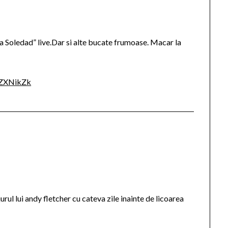
„La Soledad” live.Dar si alte bucate frumoase. Macar la
9ZXNikZk
jurul lui andy fletcher cu cateva zile inainte de licoarea