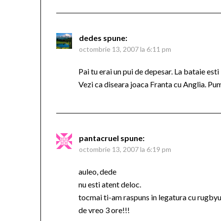
dedes
spune:
octombrie 13, 2007 la 6:11 pm
Pai tu erai un pui de depesar. La bataie est
Vezi ca diseara joaca Franta cu Anglia. Pu
pantacruel
spune:
octombrie 13, 2007 la 6:19 pm
auleo, dede
nu esti atent deloc.
tocmai ti-am raspuns in legatura cu rugby
de vreo 3 ore!!!