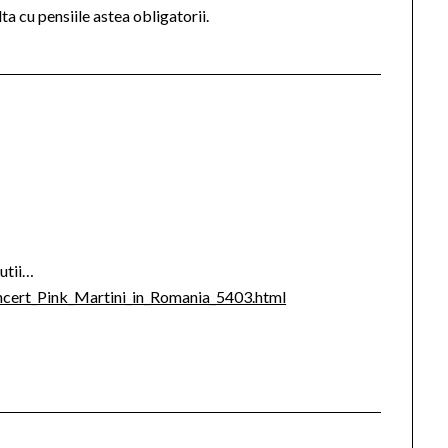
lta cu pensiile astea obligatorii.
cutii…
cert_Pink_Martini_in_Romania_5403.html