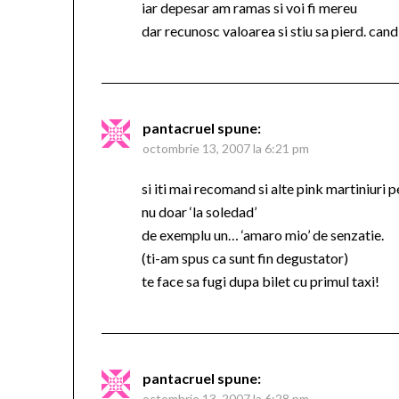
iar depesar am ramas si voi fi mereu
dar recunosc valoarea si stiu sa pierd. cand
pantacruel
spune:
octombrie 13, 2007 la 6:21 pm
si iti mai recomand si alte pink martiniuri 
nu doar ‘la soledad’
de exemplu un… ‘amaro mio’ de senzatie.
(ti-am spus ca sunt fin degustator)
te face sa fugi dupa bilet cu primul taxi!
pantacruel
spune:
octombrie 13, 2007 la 6:28 pm