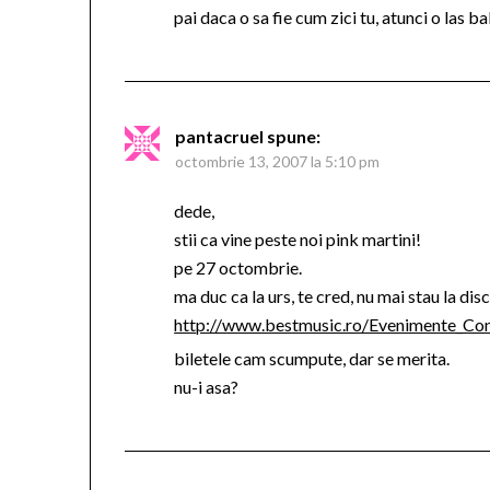
pai daca o sa fie cum zici tu, atunci o las ba
pantacruel
spune:
octombrie 13, 2007 la 5:10 pm
dede,
stii ca vine peste noi pink martini!
pe 27 octombrie.
ma duc ca la urs, te cred, nu mai stau la dis
http://www.bestmusic.ro/Evenimente_Con
biletele cam scumpute, dar se merita.
nu-i asa?