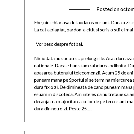
Posted on
octom
Ehe, nici chiar asa de laudaros nu sunt. Daca a zi
La cat a plagiat, pardon, a citit si scris o stii el ma
Vorbesc despre fotbal.
Niciodata nu socotesc prelungirile. Atat dureaza 
nationale. Daca e bun si am rabdarea odihnita. Dac
apasarea butonului telecomenzii. Acum 25 de ani du
puneam mana pe Sportul si se termina miercurea sa
dura fix o zi. De dimineata de cand puneam mana p
esuam in discoteca. Am inteles ca nu trebuie sa am 
deranjat ca majoritatea celor de pe teren sunt mai
dura din nou o zi. Peste 25…..