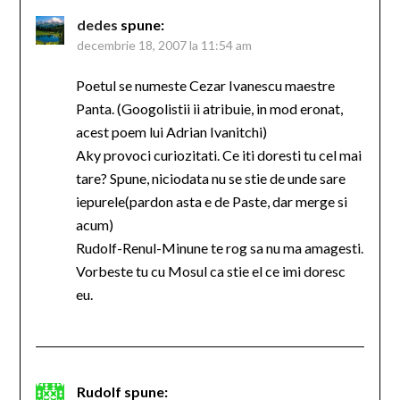
dedes
spune:
decembrie 18, 2007 la 11:54 am
Poetul se numeste Cezar Ivanescu maestre
Panta. (Googolistii ii atribuie, in mod eronat,
acest poem lui Adrian Ivanitchi)
Aky provoci curiozitati. Ce iti doresti tu cel mai
tare? Spune, niciodata nu se stie de unde sare
iepurele(pardon asta e de Paste, dar merge si
acum)
Rudolf-Renul-Minune te rog sa nu ma amagesti.
Vorbeste tu cu Mosul ca stie el ce imi doresc
eu.
Rudolf
spune: