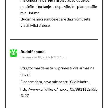
ma cunosti, inca. Nu imi plac absolut deloc
masinile si nu tanjesc dupa vile, imi plac spatiile
mici, intime.
Bucuriile mici sunt cele care dau frumusete
vietii. Mici si dese.
Rudolf
spune:
decembrie 18, 2007 la 2:57 pm
Stiu, tocmai de-asta nu primesti vila si masina
(inca).
Deocamdata, ceva mic pentru Old Madre:
http://www.trilulilu.ro/muxxy_05/881112ab5b
3c27