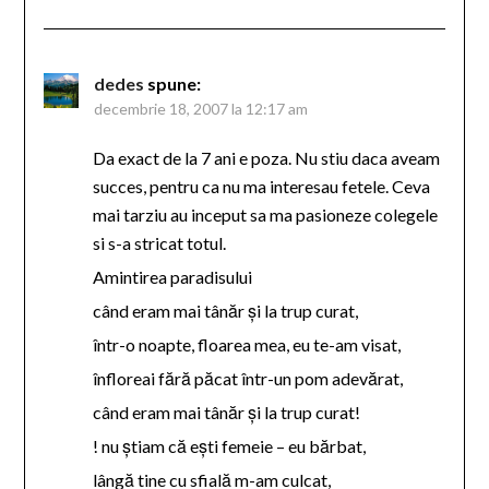
dedes
spune:
decembrie 18, 2007 la 12:17 am
Da exact de la 7 ani e poza. Nu stiu daca aveam
succes, pentru ca nu ma interesau fetele. Ceva
mai tarziu au inceput sa ma pasioneze colegele
si s-a stricat totul.
Amintirea paradisului
când eram mai tânăr şi la trup curat,
într-o noapte, floarea mea, eu te-am visat,
înfloreai fără păcat într-un pom adevărat,
când eram mai tânăr şi la trup curat!
! nu ştiam că eşti femeie – eu bărbat,
lângă tine cu sfială m-am culcat,