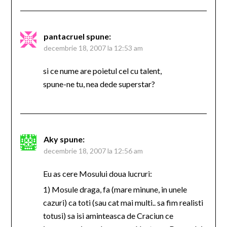
pantacruel
spune:
decembrie 18, 2007 la 12:53 am
si ce nume are poietul cel cu talent,
spune-ne tu, nea dede superstar?
Aky
spune:
decembrie 18, 2007 la 12:56 am
Eu as cere Mosului doua lucruri:
1) Mosule draga, fa (mare minune, in unele
cazuri) ca toti (sau cat mai multi.. sa fim realisti
totusi) sa isi aminteasca de Craciun ce