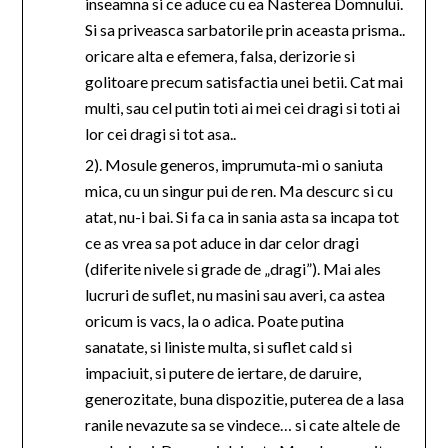
inseamna si ce aduce cu ea Nasterea Domnului.
Si sa priveasca sarbatorile prin aceasta prisma..
oricare alta e efemera, falsa, derizorie si
golitoare precum satisfactia unei betii. Cat mai
multi, sau cel putin toti ai mei cei dragi si toti ai
lor cei dragi si tot asa..
2). Mosule generos, imprumuta-mi o saniuta
mica, cu un singur pui de ren. Ma descurc si cu
atat, nu-i bai. Si fa ca in sania asta sa incapa tot
ce as vrea sa pot aduce in dar celor dragi
(diferite nivele si grade de „dragi”). Mai ales
lucruri de suflet, nu masini sau averi, ca astea
oricum is vacs, la o adica. Poate putina
sanatate, si liniste multa, si suflet cald si
impaciuit, si putere de iertare, de daruire,
generozitate, buna dispozitie, puterea de a lasa
ranile nevazute sa se vindece… si cate altele de