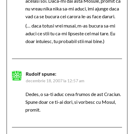
acelasi soi. Daca-mi dai asta Mosule, promit ca
nu vreau nika nika sa-mi aduci, imi ajunge daca
vad ca se bucura cei carora le-as face daruri.
(… daca totusi vrei musai, m-as bucura sa-mi
aduci ce stii tu ca-mi lipseste cel mai tare. Eu
doar intuiesc, tu probabil stii mai bine.)
Rudolf
spune:
decembrie 18, 2007 la 12:57 am
Dedes, o sa-ti aduc ceva frumos de ast Craciun.
Spune doar ce ti-ai dori, si vorbesc cu Mosul,
promit.