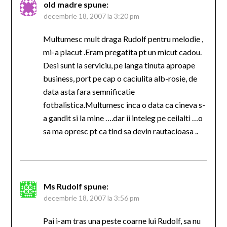
old madre
spune:
decembrie 18, 2007 la 3:20 pm
Multumesc mult draga Rudolf pentru melodie ,
mi-a placut .Eram pregatita pt un micut cadou.
Desi sunt la serviciu, pe langa tinuta aproape
business, port pe cap o caciulita alb-rosie, de
data asta fara semnificatie
fotbalistica.Multumesc inca o data ca cineva s-
a gandit si la mine ….dar ii inteleg pe ceilalti …o
sa ma opresc pt ca tind sa devin rautacioasa ..
Ms Rudolf
spune:
decembrie 18, 2007 la 3:56 pm
Pai i-am tras una peste coarne lui Rudolf, sa nu