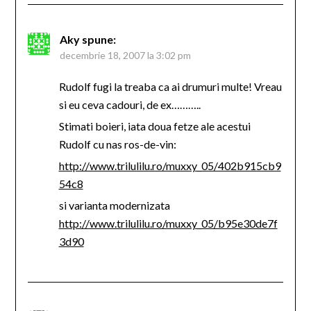
Aky
spune:
decembrie 18, 2007 la 3:02 pm
Rudolf fugi la treaba ca ai drumuri multe! Vreau
si eu ceva cadouri, de ex………..
Stimati boieri, iata doua fetze ale acestui
Rudolf cu nas ros-de-vin:
http://www.trilulilu.ro/muxxy_05/402b915cb9
54c8
si varianta modernizata
http://www.trilulilu.ro/muxxy_05/b95e30de7f
3d90