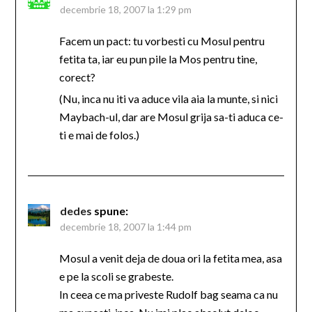
decembrie 18, 2007 la 1:29 pm
Facem un pact: tu vorbesti cu Mosul pentru
fetita ta, iar eu pun pile la Mos pentru tine,
corect?
(Nu, inca nu iti va aduce vila aia la munte, si nici
Maybach-ul, dar are Mosul grija sa-ti aduca ce-
ti e mai de folos.)
dedes
spune:
decembrie 18, 2007 la 1:44 pm
Mosul a venit deja de doua ori la fetita mea, asa
e pe la scoli se grabeste.
In ceea ce ma priveste Rudolf bag seama ca nu