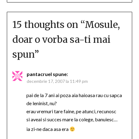
15 thoughts on “
Mosule,
doar o vorba sa-ti mai
spun
”
pantacruel
spune:
decembrie 17, 2007 la 11:49 pm
pai de la 7 ani ai poza aia haioasa rau cu sapca
de leninist, nu?
erau vremuri tare faine, pe atunci, recunosc
si aveai si succes mare la colege, banuiesc…
ia zi-ne daca asa era