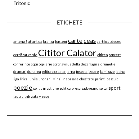
Tritonic
ETICHETE
carte
ceas
antena 3
atlantida
branza
busteni
certificat deces
Cititor Calator
certificat verde
citizen
concert
conferinte
copii
copilarie
coronavirus
delta
dezamagire
drumetie
drumuri
dunarea
editura creator
Iarna
insecta
izolare
kamikaze
latina
liga
lirica
lunile unor ani
Mihail
nepasare
obezitate
parinti
pescuit
poezie
sport
politia in actiune
politica
presa
sadoveanu
spital
teatru
tnb
viata
viespe