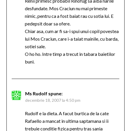
Renii primesc probabil Rinofug sa aiba narile
desfundate. Mos Craciun nu mai primeste
nimic, pentru ca a fost baiat rau cu sotia lui. E
pedepsit doar sa ofere.
Chiar asa, cum ar fi sa-i spui unui copil povestea
lui Mos Craciun, care i-a taiat mainile, cu barda,
sotiei sale.
O ho ho. Intre timp a trecut in tabara baietilor
buni.
Ms Rudolf
spune:
decembrie 18, 2007 la 4:50 pm
Rudolf e la dieta. A facut burtica de la cate
Rafaello a mancat in ultima saptamana si ii
trebuie conditie fizica pentru tras sania