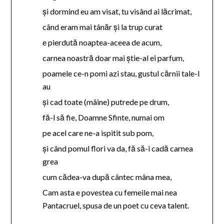
şi dormind eu am visat, tu visând ai lăcrimat,
când eram mai tânăr şi la trup curat
e pierdută noaptea-aceea de acum,
carnea noastră doar mai ştie-al ei parfum,
poamele ce-n pomi azi stau, gustul cărnii tale-l
au
şi cad toate (mâine) putrede pe drum,
fă-l să fie, Doamne Sfinte, numai om
pe acel care ne-a ispitit sub pom,
şi când pomul flori va da, fă să-i cadă carnea
grea
cum cădea-va după cântec mâna mea,
Cam asta e povestea cu femeile mai nea
Pantacruel, spusa de un poet cu ceva talent.