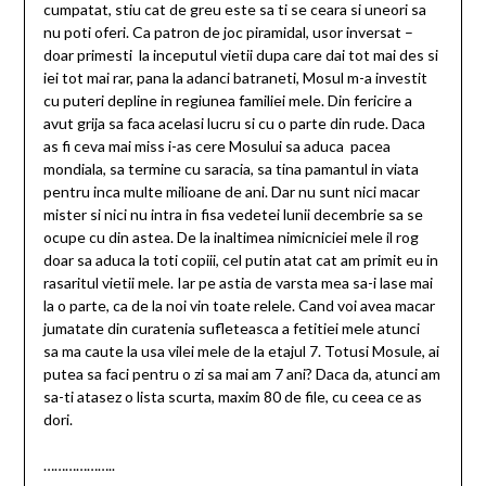
cumpatat, stiu cat de greu este sa ti se ceara si uneori sa
nu poti oferi. Ca patron de joc piramidal, usor inversat –
doar primesti la inceputul vietii dupa care dai tot mai des si
iei tot mai rar, pana la adanci batraneti, Mosul m-a investit
cu puteri depline in regiunea familiei mele. Din fericire a
avut grija sa faca acelasi lucru si cu o parte din rude. Daca
as fi ceva mai miss i-as cere Mosului sa aduca pacea
mondiala, sa termine cu saracia, sa tina pamantul in viata
pentru inca multe milioane de ani. Dar nu sunt nici macar
mister si nici nu intra in fisa vedetei lunii decembrie sa se
ocupe cu din astea. De la inaltimea nimicniciei mele il rog
doar sa aduca la toti copiii, cel putin atat cat am primit eu in
rasaritul vietii mele. Iar pe astia de varsta mea sa-i lase mai
la o parte, ca de la noi vin toate relele. Cand voi avea macar
jumatate din curatenia sufleteasca a fetitiei mele atunci
sa ma caute la usa vilei mele de la etajul 7. Totusi Mosule, ai
putea sa faci pentru o zi sa mai am 7 ani? Daca da, atunci am
sa-ti atasez o lista scurta, maxim 80 de file, cu ceea ce as
dori.
………………..