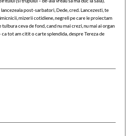
iritului (si trupului – de-aia vreau sa ma duc la sala).
lancezeala post-sarbatori, Dede, cred. Lancezesti, te
 nimicnicii, mizerii cotidiene, negreli pe care le proiectam
e tulbura ceva de fond, cand nu mai crezi, nu mai ai organ
– ca tot am citit o carte splendida, despre Tereza de