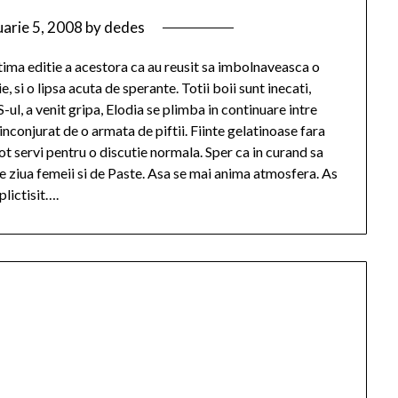
uarie 5, 2008
by
dedes
ultima editie a acestora ca au reusit sa imbolnaveasca o
, si o lipsa acuta de sperante. Totii boii sunt inecati,
l, a venit gripa, Elodia se plimba in continuare intre
nconjurat de o armata de piftii. Fiinte gelatinoase fara
pot servi pentru o discutie normala. Sper ca in curand sa
 ziua femeii si de Paste. Asa se mai anima atmosfera. As
plictisit….
”