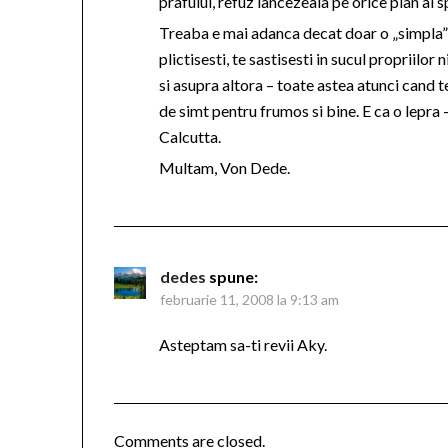
prafului, refuz lancezeala pe orice plan al sp
Treaba e mai adanca decat doar o „simpla” 
plictisesti, te sastisesti in sucul propriilor
si asupra altora – toate astea atunci cand t
de simt pentru frumos si bine. E ca o lepra 
Calcutta.
Multam, Von Dede.
dedes
spune:
februarie 11, 2008 la 9:13 am
Asteptam sa-ti revii Aky.
Comments are closed.