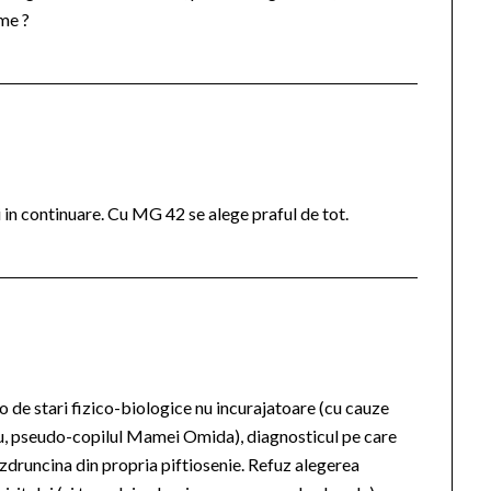
 me ?
ei in continuare. Cu MG 42 se alege praful de tot.
 de stari fizico-biologice nu incurajatoare (cu cauze
 eu, pseudo-copilul Mamei Omida), diagnosticul pe care
a zdruncina din propria piftiosenie. Refuz alegerea