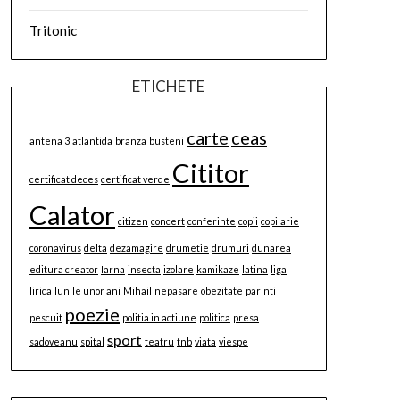
Tritonic
ETICHETE
carte
ceas
antena 3
atlantida
branza
busteni
Cititor
certificat deces
certificat verde
Calator
citizen
concert
conferinte
copii
copilarie
coronavirus
delta
dezamagire
drumetie
drumuri
dunarea
editura creator
Iarna
insecta
izolare
kamikaze
latina
liga
lirica
lunile unor ani
Mihail
nepasare
obezitate
parinti
poezie
pescuit
politia in actiune
politica
presa
sport
sadoveanu
spital
teatru
tnb
viata
viespe