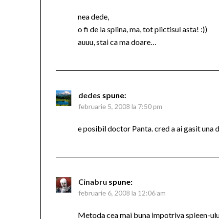
nea dede,
o fi de la splina, ma, tot plictisul asta! :))
auuu, stai ca ma doare…
dedes
spune:
februarie 5, 2008 la 7:50 pm
e posibil doctor Panta. cred a ai gasit una 
Cinabru
spune:
februarie 6, 2008 la 12:06 am
Metoda cea mai buna impotriva spleen-ului 