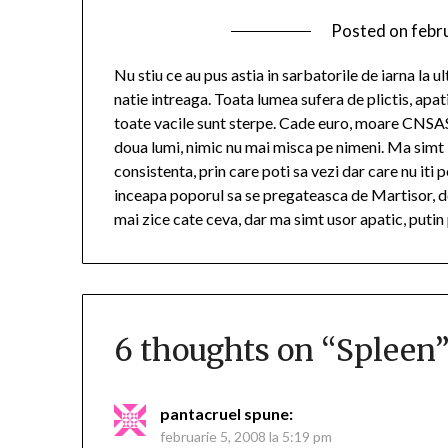
Posted on
febr
Nu stiu ce au pus astia in sarbatorile de iarna la 
natie intreaga. Toata lumea sufera de plictis, apatie
toate vacile sunt sterpe. Cade euro, moare CNSAS-u
doua lumi, nimic nu mai misca pe nimeni. Ma simt i
consistenta, prin care poti sa vezi dar care nu iti 
inceapa poporul sa se pregateasca de Martisor, de
mai zice cate ceva, dar ma simt usor apatic, putin 
6 thoughts on “
Spleen
pantacruel
spune:
februarie 5, 2008 la 5:19 pm