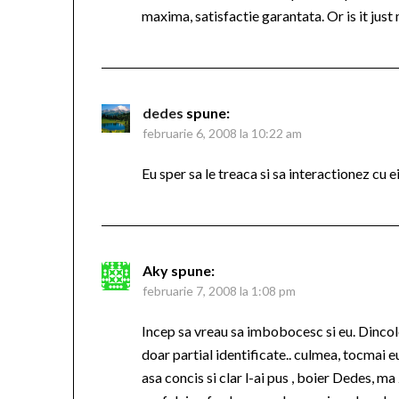
maxima, satisfactie garantata. Or is it just
dedes
spune:
februarie 6, 2008 la 10:22 am
Eu sper sa le treaca si sa interactionez cu 
Aky
spune:
februarie 7, 2008 la 1:08 pm
Incep sa vreau sa imbobocesc si eu. Dincolo
doar partial identificate.. culmea, tocmai
asa concis si clar l-ai pus , boier Dedes, m