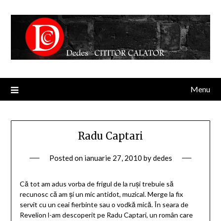
Menu
Radu Captari
Posted on
ianuarie 27, 2010
by
dedes
Că tot am adus vorba de frigul de la ruşi trebuie să
recunosc că am şi un mic antidot, muzical. Merge la fix
servit cu un ceai fierbinte sau o vodkă mică. În seara de
Revelion l-am descoperit pe Radu Captari, un român care