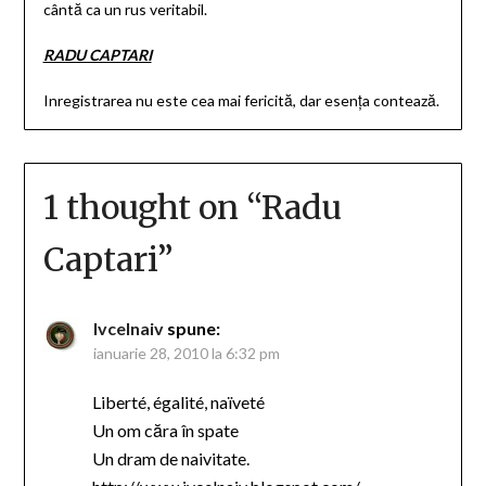
cântă ca un rus veritabil.
RADU CAPTARI
Inregistrarea nu este cea mai fericită, dar esenţa contează.
1 thought on “
Radu
Captari
”
Ivcelnaiv
spune:
ianuarie 28, 2010 la 6:32 pm
Liberté, égalité, naïveté
Un om căra în spate
Un dram de naivitate.