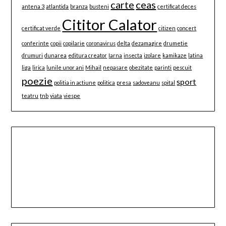
carte
ceas
antena 3
atlantida
branza
busteni
certificat deces
Cititor Calator
certificat verde
citizen
concert
conferinte
copii
copilarie
coronavirus
delta
dezamagire
drumetie
drumuri
dunarea
editura creator
Iarna
insecta
izolare
kamikaze
latina
liga
lirica
lunile unor ani
Mihail
nepasare
obezitate
parinti
pescuit
poezie
sport
politia in actiune
politica
presa
sadoveanu
spital
teatru
tnb
viata
viespe