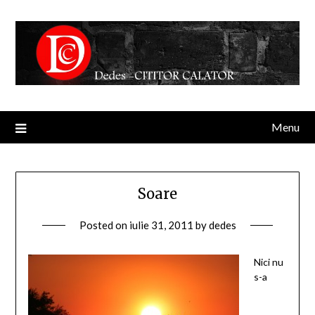
Menu
Soare
Posted on
iulie 31, 2011
by
dedes
Nici nu
s-a