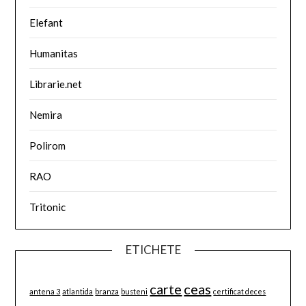
Elefant
Humanitas
Librarie.net
Nemira
Polirom
RAO
Tritonic
ETICHETE
carte
ceas
antena 3
atlantida
branza
busteni
certificat deces