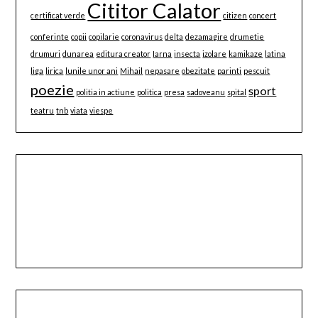
Cititor Calator
certificat verde
citizen
concert
conferinte
copii
copilarie
coronavirus
delta
dezamagire
drumetie
drumuri
dunarea
editura creator
Iarna
insecta
izolare
kamikaze
latina
liga
lirica
lunile unor ani
Mihail
nepasare
obezitate
parinti
pescuit
poezie
sport
politia in actiune
politica
presa
sadoveanu
spital
teatru
tnb
viata
viespe