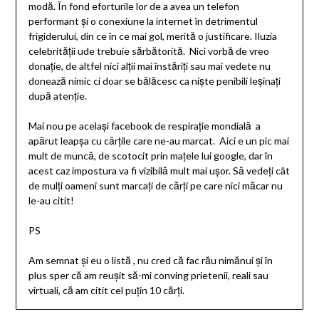
modă. În fond eforturile lor de a avea un telefon
performant şi o conexiune la internet în detrimentul
frigiderului, din ce în ce mai gol, merită o justificare. Iluzia
celebrităţii ude trebuie sărbătorită. Nici vorbă de vreo
donaţie, de altfel nici alţii mai înstăriţi sau mai vedete nu
donează nimic ci doar se bălăcesc ca nişte penibili leşinaţi
după atenţie.
Mai nou pe acelaşi facebook de respiraţie mondială a
apărut leapşa cu cărţile care ne-au marcat. Aici e un pic mai
mult de muncă, de scotocit prin maţele lui google, dar în
acest caz impostura va fi vizibilă mult mai uşor. Să vedeţi cât
de mulţi oameni sunt marcaţi de cărţi pe care nici măcar nu
le-au citit!
PS
Am semnat şi eu o listă , nu cred că fac rău nimănui şi în
plus sper că am reuşit să-mi conving prietenii, reali sau
virtuali, că am citit cel puţin 10 cărţi.