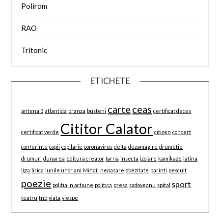
Polirom
RAO
Tritonic
ETICHETE
carte
ceas
antena 3
atlantida
branza
busteni
certificat deces
Cititor Calator
certificat verde
citizen
concert
conferinte
copii
copilarie
coronavirus
delta
dezamagire
drumetie
drumuri
dunarea
editura creator
Iarna
insecta
izolare
kamikaze
latina
liga
lirica
lunile unor ani
Mihail
nepasare
obezitate
parinti
pescuit
poezie
sport
politia in actiune
politica
presa
sadoveanu
spital
teatru
tnb
viata
viespe