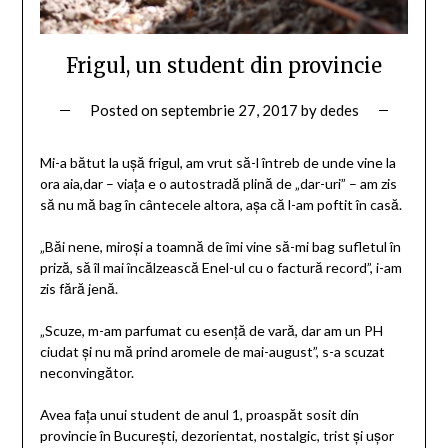
Frigul, un student din provincie
Posted on
septembrie 27, 2017
by
dedes
Mi-a bătut la ușă frigul, am vrut să-l întreb de unde vine la
ora aia,dar – viața e o autostradă plină de „dar-uri” – am zis
să nu mă bag în cântecele altora, așa că l-am poftit în casă.
„Băi nene, miroși a toamnă de îmi vine să-mi bag sufletul în
priză, să îl mai încălzească Enel-ul cu o factură record”, i-am
zis fără jenă.
„Scuze, m-am parfumat cu esență de vară, dar am un PH
ciudat și nu mă prind aromele de mai-august”, s-a scuzat
neconvingător.
Avea fața unui student de anul 1, proaspăt sosit din
provincie în București, dezorientat, nostalgic, trist și ușor