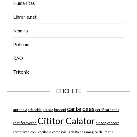
Humanitas
Librarie.net
Nemira
Polirom
RAO
Tritonic
ETICHETE
carte
ceas
antena 3
atlantida
branza
busteni
certificat deces
Cititor Calator
certificat verde
citizen
concert
conferinte
copii
copilarie
coronavirus
delta
dezamagire
drumetie