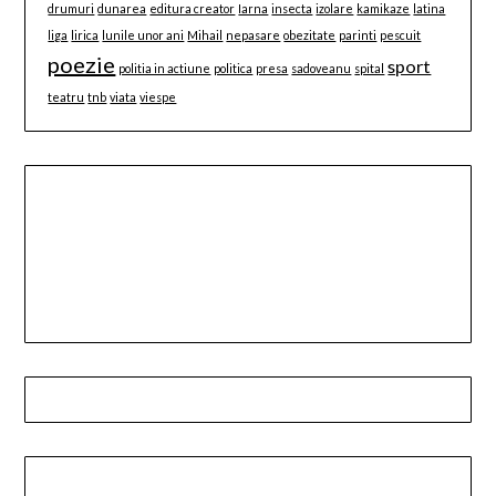
drumuri
dunarea
editura creator
Iarna
insecta
izolare
kamikaze
latina
liga
lirica
lunile unor ani
Mihail
nepasare
obezitate
parinti
pescuit
poezie
sport
politia in actiune
politica
presa
sadoveanu
spital
teatru
tnb
viata
viespe