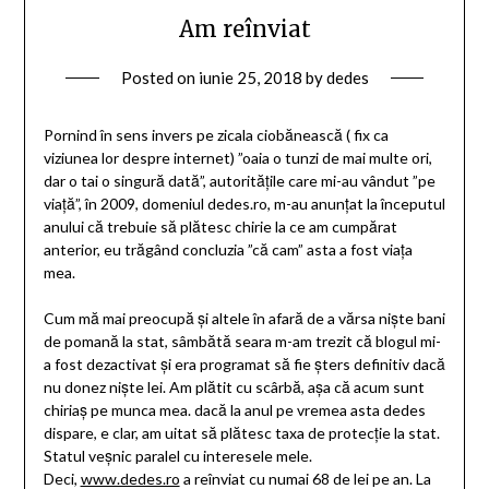
Am reînviat
Posted on
iunie 25, 2018
by
dedes
Pornind în sens invers pe zicala ciobănească ( fix ca
viziunea lor despre internet) ”oaia o tunzi de mai multe ori,
dar o tai o singură dată”, autoritățile care mi-au vândut ”pe
viață”, în 2009, domeniul dedes.ro, m-au anunțat la începutul
anului că trebuie să plătesc chirie la ce am cumpărat
anterior, eu trăgând concluzia ”că cam” asta a fost viața
mea.
Cum mă mai preocupă și altele în afară de a vărsa niște bani
de pomană la stat, sâmbătă seara m-am trezit că blogul mi-
a fost dezactivat și era programat să fie șters definitiv dacă
nu donez niște lei. Am plătit cu scârbă, așa că acum sunt
chiriaș pe munca mea. dacă la anul pe vremea asta dedes
dispare, e clar, am uitat să plătesc taxa de protecție la stat.
Statul veșnic paralel cu interesele mele.
Deci,
www.dedes.ro
a reînviat cu numai 68 de lei pe an. La