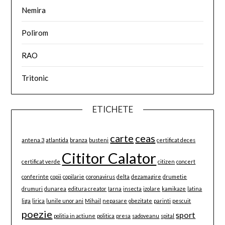
Nemira
Polirom
RAO
Tritonic
ETICHETE
carte
ceas
antena 3
atlantida
branza
busteni
certificat deces
Cititor Calator
certificat verde
citizen
concert
conferinte
copii
copilarie
coronavirus
delta
dezamagire
drumetie
drumuri
dunarea
editura creator
Iarna
insecta
izolare
kamikaze
latina
liga
lirica
lunile unor ani
Mihail
nepasare
obezitate
parinti
pescuit
poezie
sport
politia in actiune
politica
presa
sadoveanu
spital