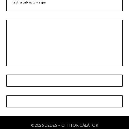
teatru
tnb
viata
viespe
©2026 DEDES – CITITOR CĂLĂTOR