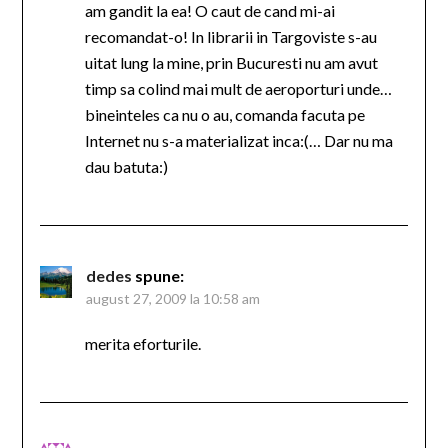
am gandit la ea! O caut de cand mi-ai
recomandat-o! In librarii in Targoviste s-au
uitat lung la mine, prin Bucuresti nu am avut
timp sa colind mai mult de aeroporturi unde…
bineinteles ca nu o au, comanda facuta pe
Internet nu s-a materializat inca:(… Dar nu ma
dau batuta:)
dedes
spune:
august 27, 2009 la 10:58 am
merita eforturile.