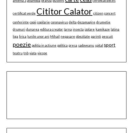
antena 3
atlantida
branza
busteni
certificat deces
Cititor Calator
certificat verde
citizen
concert
conferinte
copii
copilarie
coronavirus
delta
dezamagire
drumetie
drumuri
dunarea
editura creator
Iarna
insecta
izolare
kamikaze
latina
liga
lirica
lunile unor ani
Mihail
nepasare
obezitate
parinti
pescuit
poezie
sport
politia in actiune
politica
presa
sadoveanu
spital
teatru
tnb
viata
viespe