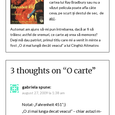
cartea lui Ray Bradbury sau nu a
văzut pelicula poate afla câte
ceva, pe scurt şi destul de sec, de
aici
.
Automat am ajuns să-mi pun întrebarea, dacă ar fi să
trăiesc astfel de vremuri, ce carte aş vrea să memorez?
Deşi mă dau patriot, primul titlu care mi-a venit în minte a
fost „O zi mai lungă decât veacul” a lui Cinghiz Aitmatov.
3 thoughts on “
O carte
”
gabriela
spune:
august 27, 2009 la 1:38 am
Notat-„Fahrenheit 451”;)
„O zi mai lunga decat veacul” – chiar astazi m-