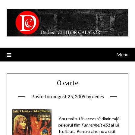
Menu
O carte
Posted on
august 25, 2009
by
dedes
Am revăzut în această dimineaţă
celebrul film
Fahrenheit 451
al lui
Truffaut. Pentru cine nu a citit