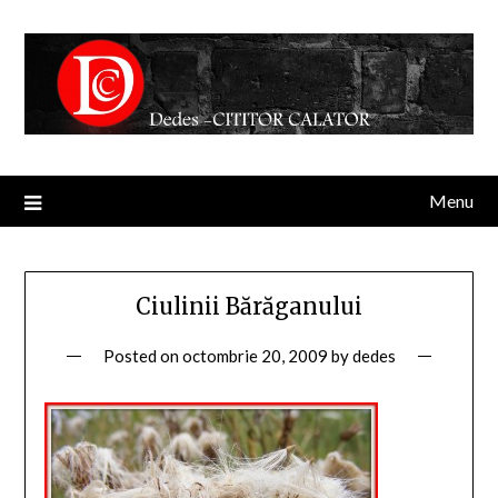
Menu
Ciulinii Bărăganului
Posted on
octombrie 20, 2009
by
dedes