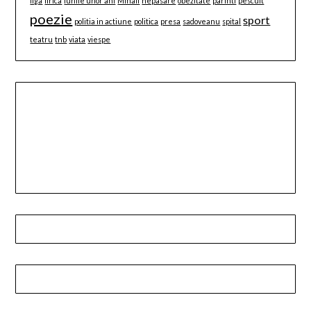
liga
lirica
lunile unor ani
Mihail
nepasare
obezitate
parinti
pescuit
poezie
sport
politia in actiune
politica
presa
sadoveanu
spital
teatru
tnb
viata
viespe