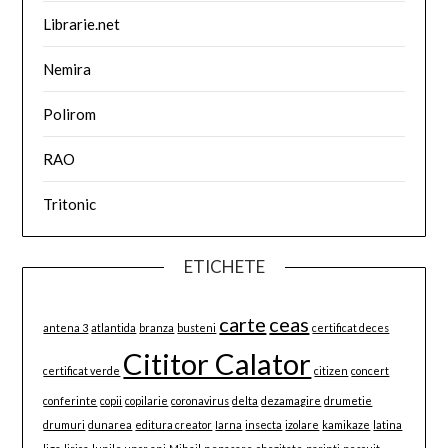
Librarie.net
Nemira
Polirom
RAO
Tritonic
ETICHETE
carte
ceas
antena 3
atlantida
branza
busteni
certificat deces
Cititor Calator
certificat verde
citizen
concert
conferinte
copii
copilarie
coronavirus
delta
dezamagire
drumetie
drumuri
dunarea
editura creator
Iarna
insecta
izolare
kamikaze
latina