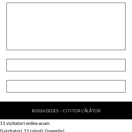
©2026 DEDES – CITITOR CĂLĂTOR
11 vizitatori online acum
0 vizitatori, 11 roboti, 0 membri