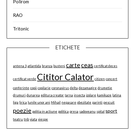
Polirom
RAO
Tritonic
ETICHETE
carte
ceas
antena 3
atlantida
branza
busteni
certificat deces
Cititor Calator
certificat verde
citizen
concert
conferinte
copii
copilarie
coronavirus
delta
dezamagire
drumetie
drumuri
dunarea
editura creator
Iarna
insecta
izolare
kamikaze
latina
liga
lirica
lunile unor ani
Mihail
nepasare
obezitate
parinti
pescuit
poezie
sport
politia in actiune
politica
presa
sadoveanu
spital
teatru
tnb
viata
viespe