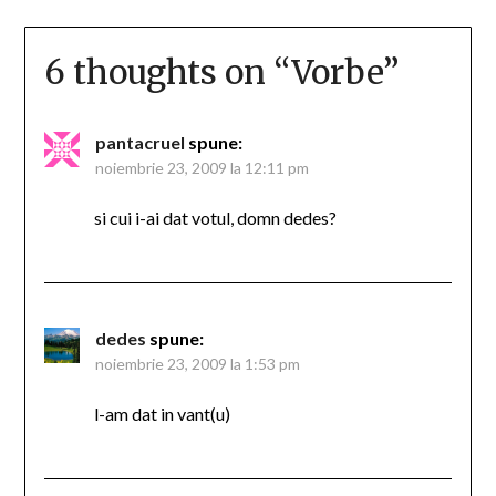
6 thoughts on “
Vorbe
”
pantacruel
spune:
noiembrie 23, 2009 la 12:11 pm
si cui i-ai dat votul, domn dedes?
dedes
spune:
noiembrie 23, 2009 la 1:53 pm
l-am dat in vant(u)