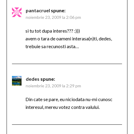
pantacruel
spune:
noiembrie 23, 2009 la 2:06 pm
si tu tot dupa interes??? :)))
avem o tara de oameni interasa(n)ti, dedes,
trebuie sa recunosti asta…
dedes
spune:
noiembrie 23, 2009 la 2:29 pm
Din cate se pare, eu niciodata nu-mi cunosc
interesul, mereu votez contra valului.