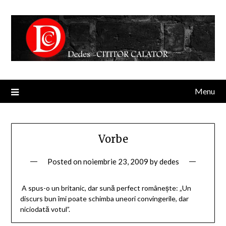
Menu
Vorbe
Posted on
noiembrie 23, 2009
by
dedes
A spus-o un britanic, dar sună perfect româneşte: „Un
discurs bun îmi poate schimba uneori convingerile, dar
niciodată votul”.