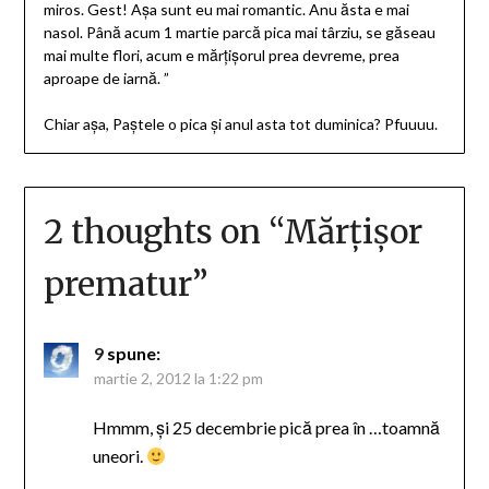
miros. Gest! Aşa sunt eu mai romantic. Anu ăsta e mai
nasol. Până acum 1 martie parcă pica mai târziu, se găseau
mai multe flori, acum e mărţişorul prea devreme, prea
aproape de iarnă. ”
Chiar aşa, Paştele o pica şi anul asta tot duminica? Pfuuuu.
2 thoughts on “
Mărţişor
prematur
”
9
spune:
martie 2, 2012 la 1:22 pm
Hmmm, şi 25 decembrie pică prea în …toamnă
uneori.