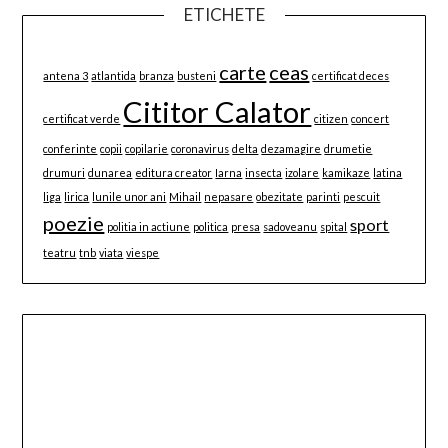
ETICHETE
carte
ceas
antena 3
atlantida
branza
busteni
certificat deces
Cititor Calator
certificat verde
citizen
concert
conferinte
copii
copilarie
coronavirus
delta
dezamagire
drumetie
drumuri
dunarea
editura creator
Iarna
insecta
izolare
kamikaze
latina
liga
lirica
lunile unor ani
Mihail
nepasare
obezitate
parinti
pescuit
poezie
sport
politia in actiune
politica
presa
sadoveanu
spital
teatru
tnb
viata
viespe