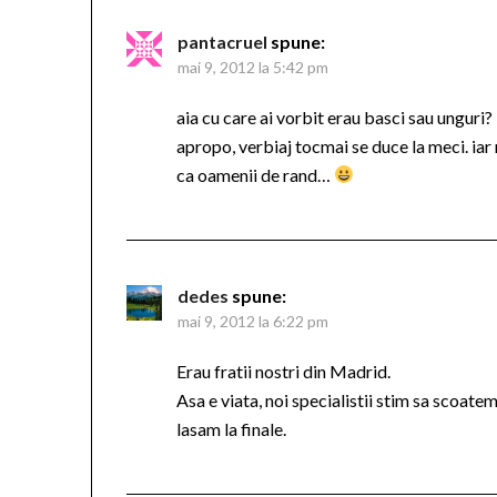
pantacruel
spune:
mai 9, 2012 la 5:42 pm
aia cu care ai vorbit erau basci sau unguri?
apropo, verbiaj tocmai se duce la meci. iar n
ca oamenii de rand…
dedes
spune:
mai 9, 2012 la 6:22 pm
Erau fratii nostri din Madrid.
Asa e viata, noi specialistii stim sa scoate
lasam la finale.