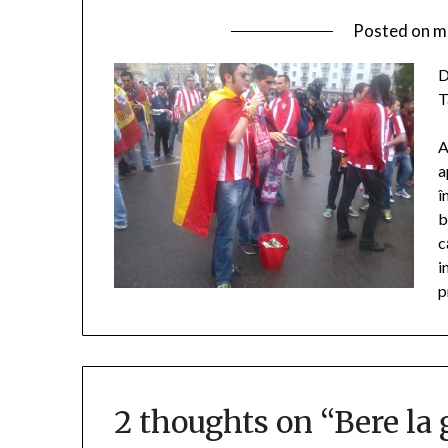
Posted on
m
D
T
A
a
î
b
c
i
p
2 thoughts on “
Bere la 