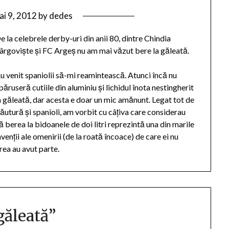
ai 9, 2012
by
dedes
e la celebrele derby-uri din anii 80, dintre Chindia
ârgovişte şi FC Argeş nu am mai văzut bere la găleată.
u venit spaniolii să-mi reamintească. Atunci încă nu
păruseră cutiile din aluminiu şi lichidul înota nestingherit
n găleată, dar acesta e doar un mic amănunt. Legat tot de
ăutură şi spanioli, am vorbit cu câţiva care considerau
ă berea la bidoanele de doi litri reprezintă una din marile
nvenţii ale omenirii (de la roată încoace) de care ei nu
rea au avut parte.
găleată
”