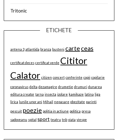
Tritonic
ETICHETE
carte
ceas
antena 3
atlantida
branza
busteni
Cititor
certificat deces
certificat verde
Calator
citizen
concert
conferinte
copii
copilarie
coronavirus
delta
dezamagire
drumetie
drumuri
dunarea
editura creator
Iarna
insecta
izolare
kamikaze
latina
liga
lirica
lunile unor ani
Mihail
nepasare
obezitate
parinti
poezie
pescuit
politia in actiune
politica
presa
sport
sadoveanu
spital
teatru
tnb
viata
viespe